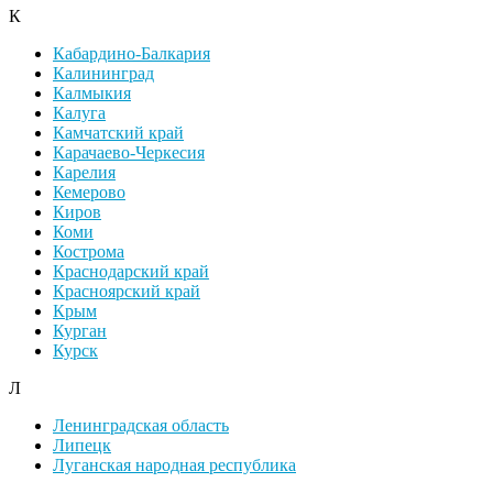
К
Кабардино-Балкария
Калининград
Калмыкия
Калуга
Камчатский край
Карачаево-Черкесия
Карелия
Кемерово
Киров
Коми
Кострома
Краснодарский край
Красноярский край
Крым
Курган
Курск
Л
Ленинградская область
Липецк
Луганская народная республика