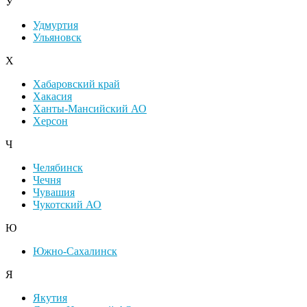
У
Удмуртия
Ульяновск
Х
Хабаровский край
Хакасия
Ханты-Мансийский АО
Херсон
Ч
Челябинск
Чечня
Чувашия
Чукотский АО
Ю
Южно-Сахалинск
Я
Якутия