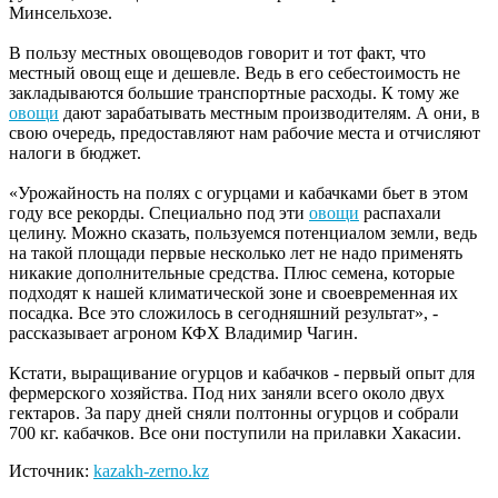
Минсельхозе.
В пользу местных овощеводов говорит и тот факт, что
местный овощ еще и дешевле. Ведь в его себестоимость не
закладываются большие транспортные расходы. К тому же
овощи
дают зарабатывать местным производителям. А они, в
свою очередь, предоставляют нам рабочие места и отчисляют
налоги в бюджет.
«Урожайность на полях с огурцами и кабачками бьет в этом
году все рекорды. Специально под эти
овощи
распахали
целину. Можно сказать, пользуемся потенциалом земли, ведь
на такой площади первые несколько лет не надо применять
никакие дополнительные средства. Плюс семена, которые
подходят к нашей климатической зоне и своевременная их
посадка. Все это сложилось в сегодняшний результат», -
рассказывает агроном КФХ Владимир Чагин.
Кстати, выращивание огурцов и кабачков - первый опыт для
фермерского хозяйства. Под них заняли всего около двух
гектаров. За пару дней сняли полтонны огурцов и собрали
700 кг. кабачков. Все они поступили на прилавки Хакасии.
Источник:
kazakh-zerno.kz