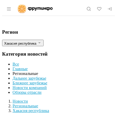
Раздел навигации по сайту fruitinfo.ru
В Хакасии собран первый урожай овощ
Фильтры
Регион
Хакасия республика
Категория новостей
Все
Главные
Региональные
Дальнее зарубежье
Ближнее зарубежье
Новости компаний
Обзоры отрасли
Новости
Разделы
Новости
Региональные
Хакасия республика