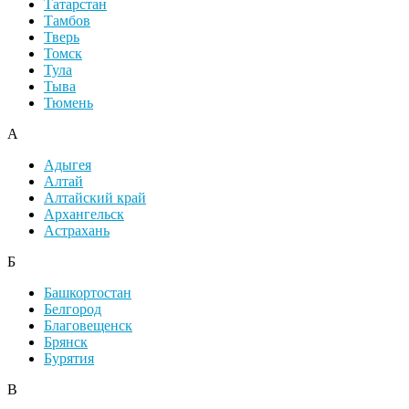
Татарстан
Тамбов
Тверь
Томск
Тула
Тыва
Тюмень
А
Адыгея
Алтай
Алтайский край
Архангельск
Астрахань
Б
Башкортостан
Белгород
Благовещенск
Брянск
Бурятия
В