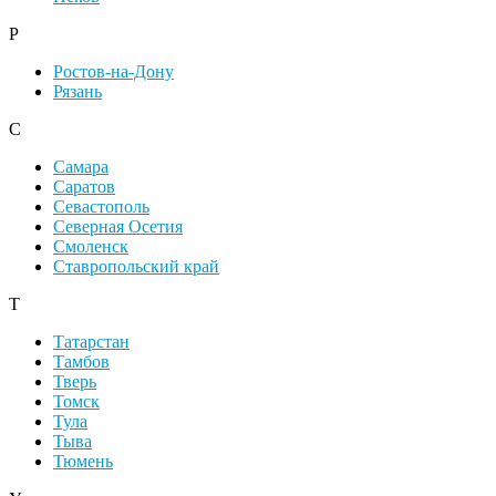
Р
Ростов-на-Дону
Рязань
С
Самара
Саратов
Севастополь
Северная Осетия
Смоленск
Ставропольский край
Т
Татарстан
Тамбов
Тверь
Томск
Тула
Тыва
Тюмень