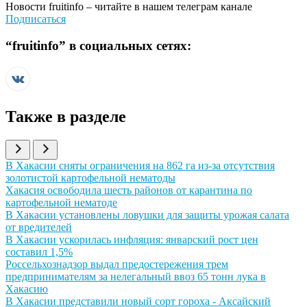
Новости
fruitinfo
– читайте в нашем телеграм канале
Подписаться
“
fruitinfo
” в социальных сетях:
Также в разделе
Иллюстрация новости
В Хакасии сняты ограничения на 862 га из-за отсутствия
золотистой картофельной нематоды
Иллюстрация новости
Хакасия освободила шесть районов от карантина по
картофельной нематоде
Иллюстрация новости
В Хакасии установлены ловушки для защиты урожая салата
от вредителей
Иллюстрация новости
В Хакасии ускорилась инфляция: январский рост цен
составил 1,5%
Иллюстрация новости
Россельхознадзор выдал предостережения трем
предпринимателям за нелегальный ввоз 65 тонн лука в
Хакасию
Иллюстрация новости
В Хакасии представили новый сорт гороха - Аксайский