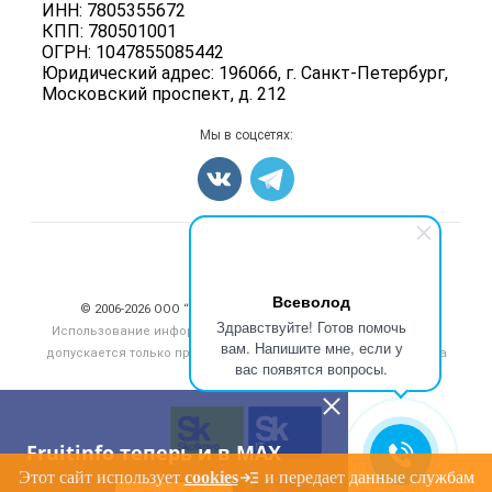
Ягоды
ИНН: 7805355672
Для СМИ
Вакансии
КПП: 780501001
Орехи
ОГРН: 1047855085442
Блог
Грибы
Юридический адрес: 196066, г. Санкт-Петербург,
Московский проспект, д. 212
Оборудование
Добавить объявление
Мы в соцсетях:
Карта объявлений
Счетчики, авторское право, логотипы
Всеволод
© 2006‑2026 ООО “Инлайн”. 12+ Все права защищены.
Здравствуйте! Готов помочь
Использование информации, размещенной на данном сайте,
вам. Напишите мне, если у
допускается только при размещении активной гиперссылки на
вас появятся вопросы.
сайт
fruitinfo.ru
Fruitinfo теперь и в MAX
Этот сайт использует
cookies
и передает данные службам