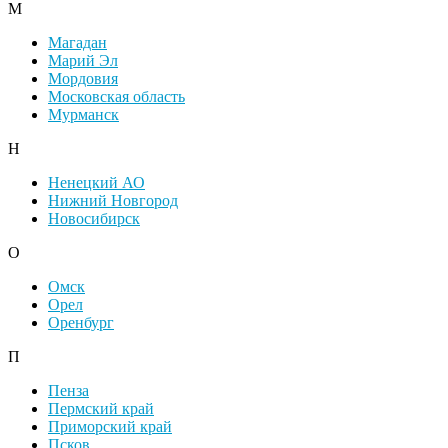
М
Магадан
Марий Эл
Мордовия
Московская область
Мурманск
Н
Ненецкий АО
Нижний Новгород
Новосибирск
О
Омск
Орел
Оренбург
П
Пенза
Пермский край
Приморский край
Псков