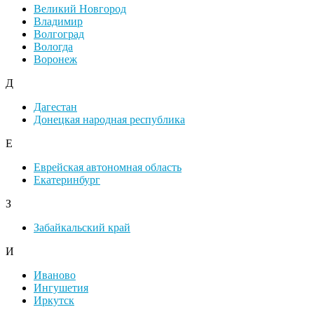
Великий Новгород
Владимир
Волгоград
Вологда
Воронеж
Д
Дагестан
Донецкая народная республика
Е
Еврейская автономная область
Екатеринбург
З
Забайкальский край
И
Иваново
Ингушетия
Иркутск