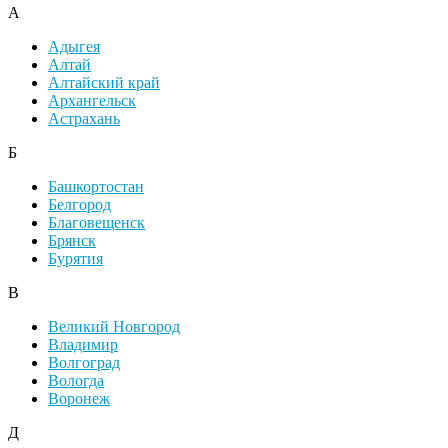
А
Адыгея
Алтай
Алтайский край
Архангельск
Астрахань
Б
Башкортостан
Белгород
Благовещенск
Брянск
Бурятия
В
Великий Новгород
Владимир
Волгоград
Вологда
Воронеж
Д