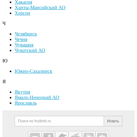
Хакасия
Ханты-Мансийский АО
Херсон
Ч
Челябинск
Чечня
Чувашия
Чукотский АО
Ю
Южно-Сахалинск
Я
Якутия
Ямало-Ненецкий АО
Ярославль
Дополнительная информация
Поиск по сайту и ссылк
Искать
Cсылки на полезные проекты