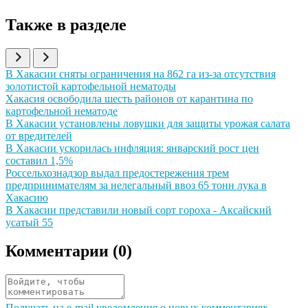
Также в разделе
Иллюстрация новости
В Хакасии сняты ограничения на 862 га из-за отсутствия
золотистой картофельной нематоды
Иллюстрация новости
Хакасия освободила шесть районов от карантина по
картофельной нематоде
Иллюстрация новости
В Хакасии установлены ловушки для защиты урожая салата
от вредителей
Иллюстрация новости
В Хакасии ускорилась инфляция: январский рост цен
составил 1,5%
Иллюстрация новости
Россельхознадзор выдал предостережения трем
предпринимателям за нелегальный ввоз 65 тонн лука в
Хакасию
Иллюстрация новости
В Хакасии представили новый сорт гороха - Аксайский
усатый 55
Комментарии (
0
)
Получать на e‑mail уведомления о новых комментариях