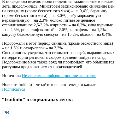
В последнюю неделю июля тенденция, заданная еще в начале
лета, продолжилась. Минстроем зафиксировано снижение цен
на говядину (кроме бескостного мяса) – на 0,4%, баранину
(кроме бескостного мяса) – на 3,0%, рыбу мороженную
неразделанную – на 2,3%, молоко питьевое цельное
стерилизованное 2,5-3,2% жирности – на 0,2%, яйца куриные
– на 2,3%, рис шлифованный – 2,0%, картофель – на 1,2%,
капусту белокочанную свежую – на 15,2%, яблоки – на 0,4%.
Подорожали в этот период свинина (кроме бескостного мяса)
– на 1,5% и сахар-песок – на 2,3%.
Специалисты уверены, что стоимость овощей, выращиваемых
на территории региона, в скором времени пойдет на спад.
Подорожание мяса также вряд ли произойдет, что объясняется
растущим предложением от производителей.
Источник:
Независимое информационное агентство
Новости
fruitinfo
– читайте в нашем телеграм канале
Подписаться
“
fruitinfo
” в социальных сетях: