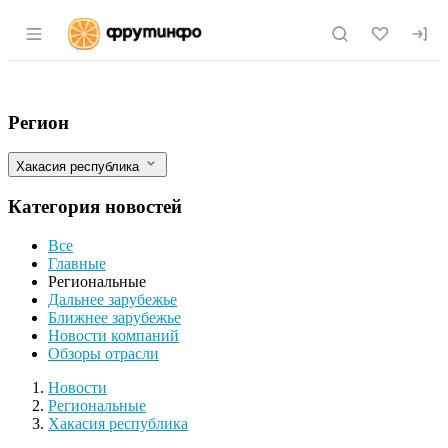
Раздел навигации по сайту fruitinfo.ru
В Хакасии дешевеет мясо и дорожают о
Фильтры
Регион
Хакасия республика
Категория новостей
Все
Главные
Региональные
Дальнее зарубежье
Ближнее зарубежье
Новости компаний
Обзоры отрасли
Новости
Разделы
Новости
Региональные
Хакасия республика