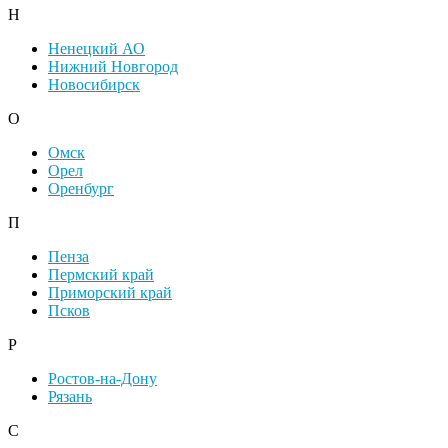
Н
Ненецкий АО
Нижний Новгород
Новосибирск
О
Омск
Орел
Оренбург
П
Пенза
Пермский край
Приморский край
Псков
Р
Ростов-на-Дону
Рязань
С