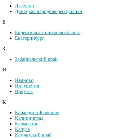
Дагестан
Донецкая народная республика
Е
Еврейская автономная область
Екатеринбург
З
Забайкальский край
И
Иваново
Ингушетия
Иркутск
К
Кабардино-Балкария
Калининград
Калмыкия
Калуга
Камчатский край