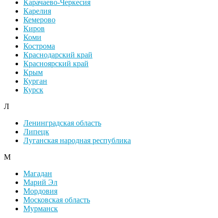
Карачаево-Черкесия
Карелия
Кемерово
Киров
Коми
Кострома
Краснодарский край
Красноярский край
Крым
Курган
Курск
Л
Ленинградская область
Липецк
Луганская народная республика
М
Магадан
Марий Эл
Мордовия
Московская область
Мурманск