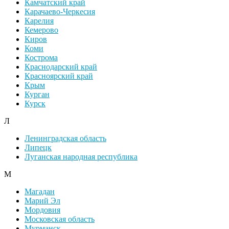
Камчатский край
Карачаево-Черкесия
Карелия
Кемерово
Киров
Коми
Кострома
Краснодарский край
Красноярский край
Крым
Курган
Курск
Л
Ленинградская область
Липецк
Луганская народная республика
М
Магадан
Марий Эл
Мордовия
Московская область
Мурманск